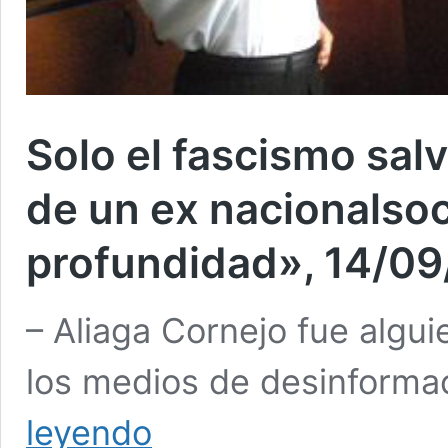
Solo el fascismo sal
de un ex nacionalsoci
profundidad», 14/09
– Aliaga Cornejo fue algui
los medios de desinform
Solo
leyendo
el