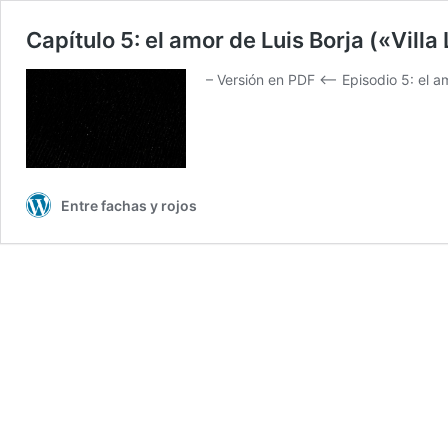
Capítulo 5: el amor de Luis Borja («Villa
– Versión en PDF <– Episodio 5: el 
Entre fachas y rojos