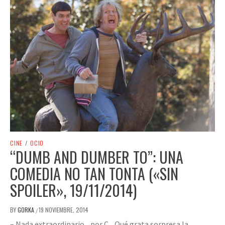
CINE
/
OCIO
“DUMB AND DUMBER TO”: UNA
COMEDIA NO TAN TONTA («SIN
SPOILER», 19/11/2014)
BY
GORKA
19 NOVIEMBRE, 2014
/
– Nada extraordinario. por C. Qué grata sorpresa la