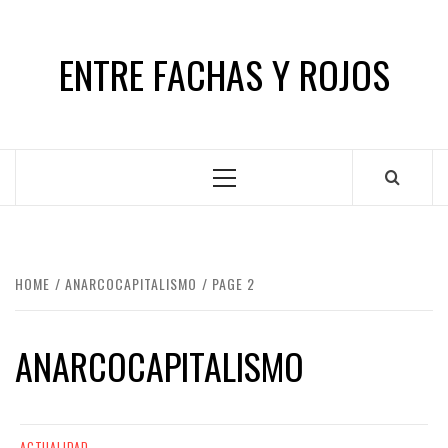
Skip
to
ENTRE FACHAS Y ROJOS
content
Primary
Menu
HOME
ANARCOCAPITALISMO
PAGE 2
ANARCOCAPITALISMO
ACTUALIDAD