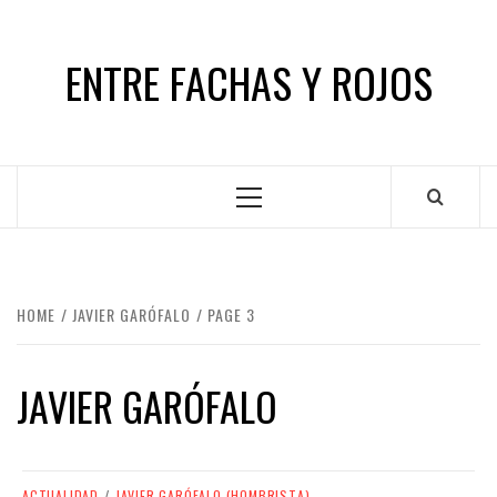
Skip
to
ENTRE FACHAS Y ROJOS
content
Primary
Menu
HOME
JAVIER GARÓFALO
PAGE 3
JAVIER GARÓFALO
ACTUALIDAD
/
JAVIER GARÓFALO (HOMBRISTA)