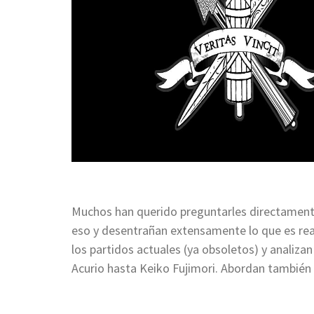
Muchos han querido preguntarles directamente 
eso y desentrañan extensamente lo que es rea
los partidos actuales (ya obsoletos) y analiza
Acurio hasta Keiko Fujimori. Abordan también