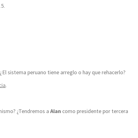
15.
 ¿El sistema peruano tiene arreglo o hay que rehacerlo?
cia
.
o mismo? ¿Tendremos a
Alan
como presidente por tercera