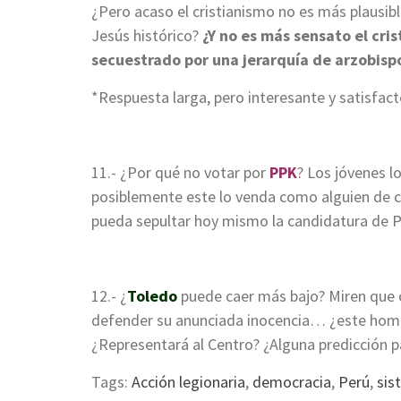
¿Pero acaso el cristianismo no es más plausibl
Jesús histórico?
¿Y no es más sensato el cri
secuestrado por una jerarquía de arzobisp
*Respuesta larga, pero interesante y satisfact
11.- ¿Por qué no votar por
PPK
? Los jóvenes l
posiblemente este lo venda como alguien de c
pueda sepultar hoy mismo la candidatura de 
12.- ¿
Toledo
puede caer más bajo? Miren que 
defender su anunciada inocencia… ¿este hombr
¿Representará al Centro? ¿Alguna predicción p
Tags:
Acción legionaria
,
democracia
,
Perú
,
sis