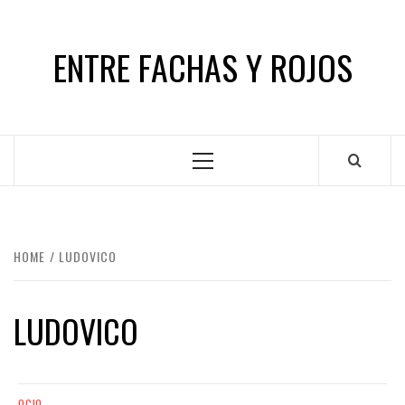
Skip
to
ENTRE FACHAS Y ROJOS
content
Primary
Menu
HOME
LUDOVICO
LUDOVICO
OCIO