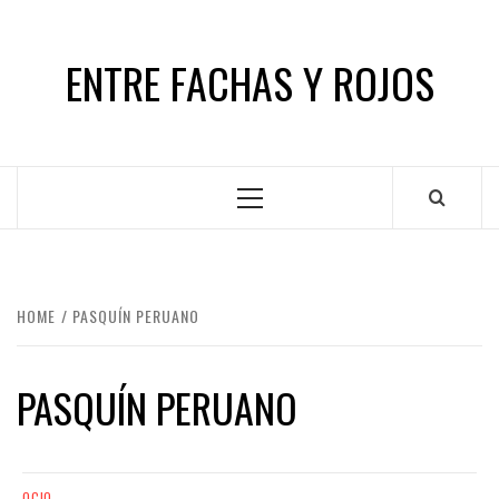
Skip
to
ENTRE FACHAS Y ROJOS
content
Primary
Menu
HOME
PASQUÍN PERUANO
PASQUÍN PERUANO
OCIO