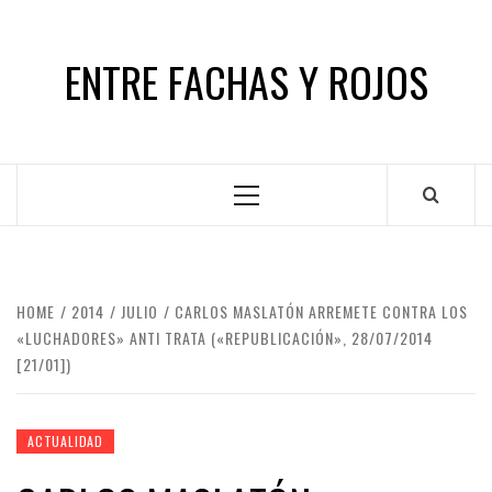
Skip
to
ENTRE FACHAS Y ROJOS
content
Primary
Menu
HOME
2014
JULIO
CARLOS MASLATÓN ARREMETE CONTRA LOS
«LUCHADORES» ANTI TRATA («REPUBLICACIÓN», 28/07/2014
[21/01])
ACTUALIDAD