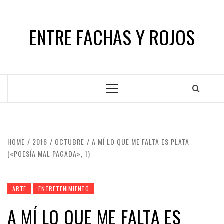
Skip
to
ENTRE FACHAS Y ROJOS
content
Primary
Menu
HOME
2016
OCTUBRE
A MÍ LO QUE ME FALTA ES PLATA
(«POESÍA MAL PAGADA», 1)
ARTE
ENTRETENIMIENTO
A MÍ LO QUE ME FALTA ES