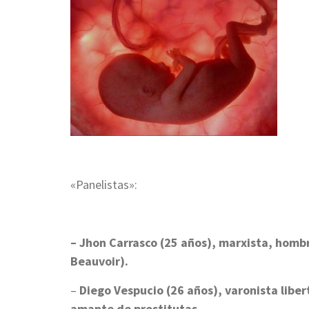
«Panelistas»:
– Jhon Carrasco (25 años), marxista, homb
Beauvoir).
–
Diego Vespucio (26 años), varonista liber
amante de prostitutas.