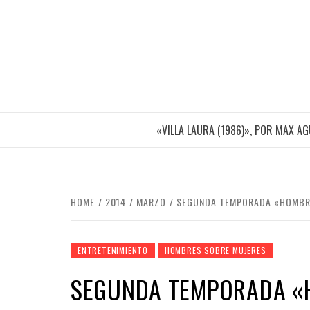
Skip
to
content
«VILLA LAURA (1986)», POR MAX A
HOME
2014
MARZO
SEGUNDA TEMPORADA «HOMBRES
ENTRETENIMIENTO
HOMBRES SOBRE MUJERES
SEGUNDA TEMPORADA «