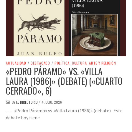
ACTUALIDAD
/
DESTACADO
/
POLÍTICA, CULTURA, ARTE Y RELIGIÓN
«PEDRO PÁRAMO» VS. «VILLA
LAURA (1986)» (DEBATE) («CUARTO
CERRADO», 6)
BY
EL DIRECTORIO
14 JULIO, 2026
/
– – «Pedro Páramo» vs. «Villa Laura (1986)» (debate) Este
debate hoy tiene