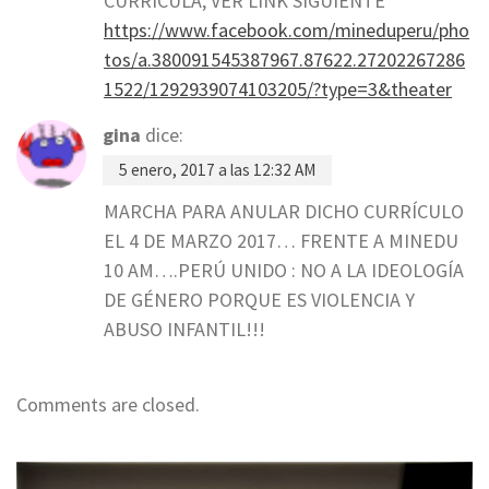
CURRICULA, VER LINK SIGUIENTE
https://www.facebook.com/mineduperu/pho
tos/a.380091545387967.87622.27202267286
1522/1292939074103205/?type=3&theater
gina
dice:
5 enero, 2017 a las 12:32 AM
MARCHA PARA ANULAR DICHO CURRÍCULO
EL 4 DE MARZO 2017… FRENTE A MINEDU
10 AM….PERÚ UNIDO : NO A LA IDEOLOGÍA
DE GÉNERO PORQUE ES VIOLENCIA Y
ABUSO INFANTIL!!!
Comments are closed.